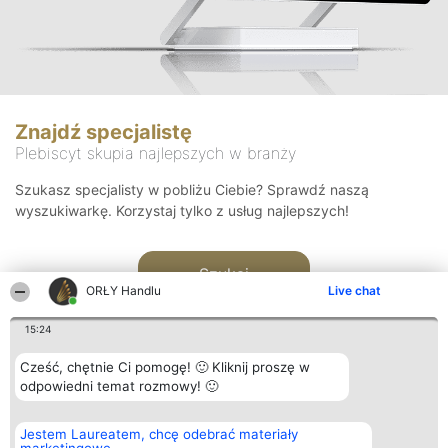
Znajdź specjalistę
Plebiscyt skupia najlepszych w branży
Szukasz specjalisty w pobliżu Ciebie? Sprawdź naszą
wyszukiwarkę. Korzystaj tylko z usług najlepszych!
Szukaj
ORŁY Handlu
Live chat
15:24
Cześć, chętnie Ci pomogę! 🙂 Kliknij proszę w
odpowiedni temat rozmowy! 🙂
Organizator plebiscytu
Plebiscyt
Kontakt
Jestem Laureatem, chcę odebrać materiały
Bright Side Solutions sp. z o.
Laureaci
Kontakt