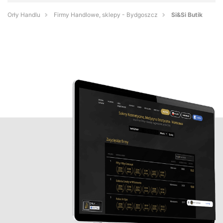
Orły Handlu
Firmy Handlowe, sklepy - Bydgoszcz
Si&Si Butik