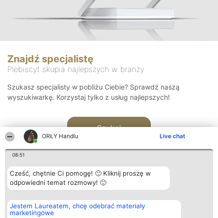
Znajdź specjalistę
Plebiscyt skupia najlepszych w branży
Szukasz specjalisty w pobliżu Ciebie? Sprawdź naszą
wyszukiwarkę. Korzystaj tylko z usług najlepszych!
Szukaj
ORŁY Handlu
Live chat
08:51
Cześć, chętnie Ci pomogę! 🙂 Kliknij proszę w
odpowiedni temat rozmowy! 🙂
Organizator plebiscytu
Plebiscyt
Kontakt
Jestem Laureatem, chcę odebrać materiały
Bright Side Solutions sp. z o.
Laureaci
Kontakt
marketingowe
o. sp. k.
Lista