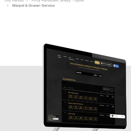
Orły Handlu
Firmy Handlowe, sklepy - Opole
Marpol & Gruner-Service