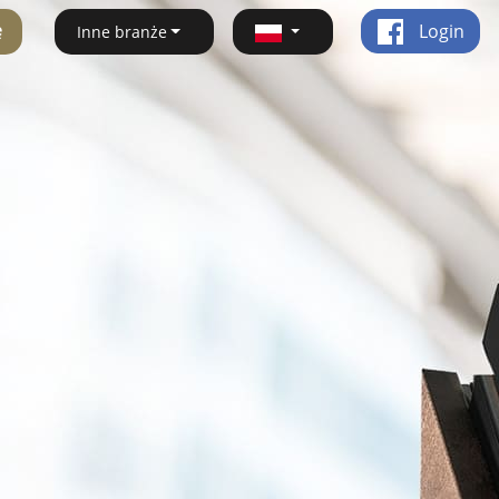
ę
Login
Inne branże