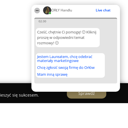
ORŁY Handlu
Live chat
02:30
Cześć, chętnie Ci pomogę! 🙂 Kliknij
proszę w odpowiedni temat
rozmowy! 🙂
Jestem Laureatem, chcę odebrać
materiały marketingowe
Chcę zgłosić swoją firmę do Orłów
Mam inną sprawę
Sprawdź
ieszyć się sukcesem.