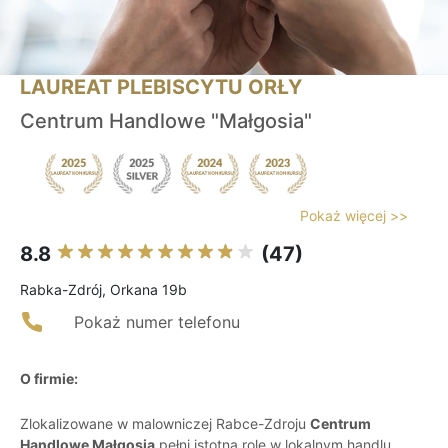
LAUREAT PLEBISCYTU ORŁY
Centrum Handlowe "Małgosia"
Pokaż więcej >>
8.8
(47)
Rabka-Zdrój, Orkana 19b
Pokaż numer telefonu
O firmie:
Zlokalizowane w malowniczej Rabce-Zdroju
Centrum
Handlowe Małgosia
pełni istotną rolę w lokalnym handlu,