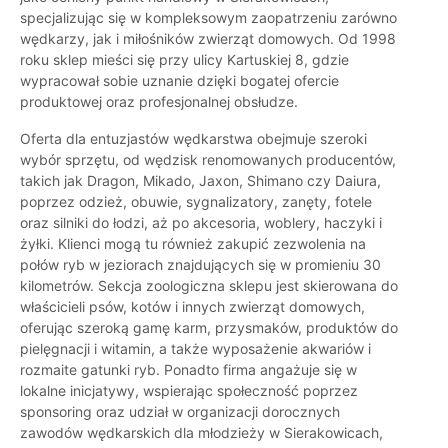
specjalizując się w kompleksowym zaopatrzeniu zarówno
wędkarzy, jak i miłośników zwierząt domowych. Od 1998
roku sklep mieści się przy ulicy Kartuskiej 8, gdzie
wypracował sobie uznanie dzięki bogatej ofercie
produktowej oraz profesjonalnej obsłudze.
Oferta dla entuzjastów wędkarstwa obejmuje szeroki
wybór sprzętu, od wędzisk renomowanych producentów,
takich jak Dragon, Mikado, Jaxon, Shimano czy Daiura,
poprzez odzież, obuwie, sygnalizatory, zanęty, fotele
oraz silniki do łodzi, aż po akcesoria, woblery, haczyki i
żyłki. Klienci mogą tu również zakupić zezwolenia na
połów ryb w jeziorach znajdujących się w promieniu 30
kilometrów. Sekcja zoologiczna sklepu jest skierowana do
właścicieli psów, kotów i innych zwierząt domowych,
oferując szeroką gamę karm, przysmaków, produktów do
pielęgnacji i witamin, a także wyposażenie akwariów i
rozmaite gatunki ryb. Ponadto firma angażuje się w
lokalne inicjatywy, wspierając społeczność poprzez
sponsoring oraz udział w organizacji dorocznych
zawodów wędkarskich dla młodzieży w Sierakowicach,