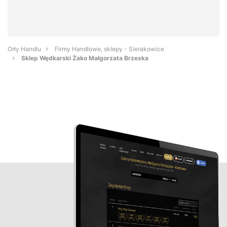
Orły Handlu
Firmy Handlowe, sklepy - Sierakowice
Sklep Wędkarski Żako Małgorzata Brzeska