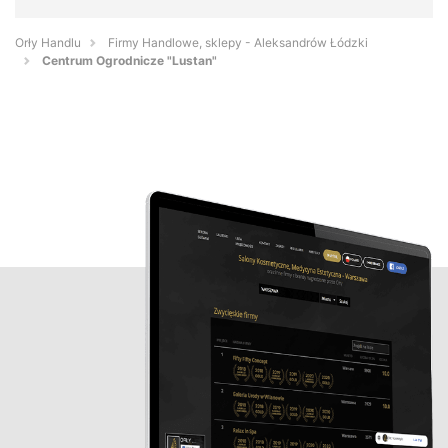
Orły Handlu
Firmy Handlowe, sklepy - Aleksandrów Łódzki
Centrum Ogrodnicze "Lustan"