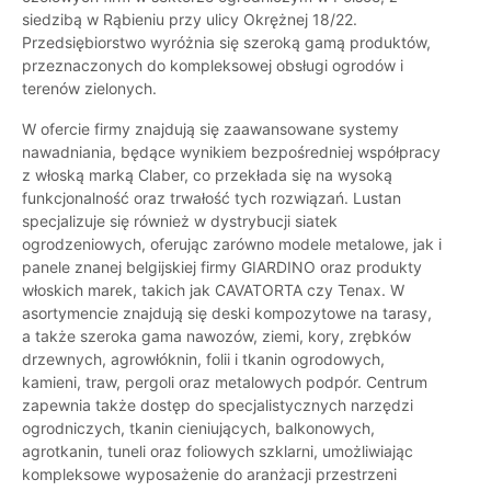
siedzibą w Rąbieniu przy ulicy Okrężnej 18/22.
Przedsiębiorstwo wyróżnia się szeroką gamą produktów,
przeznaczonych do kompleksowej obsługi ogrodów i
terenów zielonych.
W ofercie firmy znajdują się zaawansowane systemy
nawadniania, będące wynikiem bezpośredniej współpracy
z włoską marką Claber, co przekłada się na wysoką
funkcjonalność oraz trwałość tych rozwiązań. Lustan
specjalizuje się również w dystrybucji siatek
ogrodzeniowych, oferując zarówno modele metalowe, jak i
panele znanej belgijskiej firmy GIARDINO oraz produkty
włoskich marek, takich jak CAVATORTA czy Tenax. W
asortymencie znajdują się deski kompozytowe na tarasy,
a także szeroka gama nawozów, ziemi, kory, zrębków
drzewnych, agrowłóknin, folii i tkanin ogrodowych,
kamieni, traw, pergoli oraz metalowych podpór. Centrum
zapewnia także dostęp do specjalistycznych narzędzi
ogrodniczych, tkanin cieniujących, balkonowych,
agrotkanin, tuneli oraz foliowych szklarni, umożliwiając
kompleksowe wyposażenie do aranżacji przestrzeni