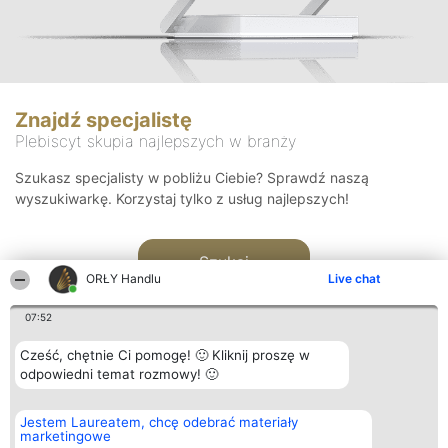
Znajdź specjalistę
Plebiscyt skupia najlepszych w branży
Szukasz specjalisty w pobliżu Ciebie? Sprawdź naszą
wyszukiwarkę. Korzystaj tylko z usług najlepszych!
Szukaj
ORŁY Handlu
Live chat
07:52
Cześć, chętnie Ci pomogę! 🙂 Kliknij proszę w
odpowiedni temat rozmowy! 🙂
Organizator plebiscytu
Plebiscyt
Kontakt
Jestem Laureatem, chcę odebrać materiały
Bright Side Solutions sp. z o.
Laureaci
Kontakt
marketingowe
o. sp. k.
Lista