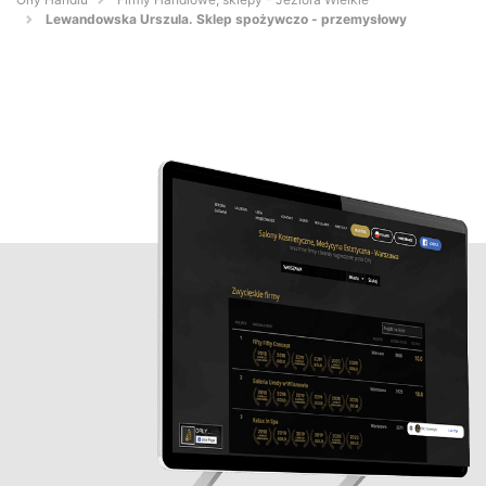
Lewandowska Urszula. Sklep spożywczo - przemysłowy