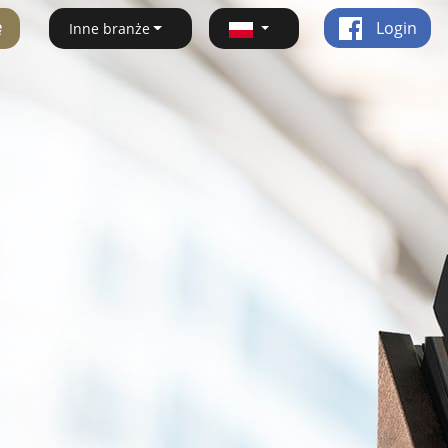
ę
Login
Inne branże