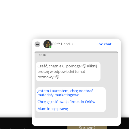
ORŁY Handlu
Live chat
09:02
Cześć, chętnie Ci pomogę! 🙂 Kliknij
proszę w odpowiedni temat
rozmowy! 🙂
Jestem Laureatem, chcę odebrać
materiały marketingowe
Chcę zgłosić swoją firmę do Orłów
Mam inną sprawę
Sprawdź