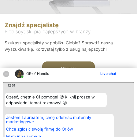
Znajdź specjalistę
Plebiscyt skupia najlepszych w branży
Szukasz specjalisty w pobliżu Ciebie? Sprawdź naszą
wyszukiwarkę. Korzystaj tylko z usług najlepszych!
Szukaj
ORŁY Handlu
Live chat
12:51
Cześć, chętnie Ci pomogę! 🙂 Kliknij proszę w
odpowiedni temat rozmowy! 🙂
Organizator plebiscytu
Plebiscyt
Kontakt
Jestem Laureatem, chcę odebrać materiały
Bright Side Solutions sp. z o.
Laureaci
Kontakt
marketingowe
o. sp. k.
Lista
ul. Ruska 22
wszystkich
Chcę zgłosić swoją firmę do Orłów
Wrocław 50-079
Laureatów
Mam inną sprawę
KRS 0000749100 | Regon
Zasady