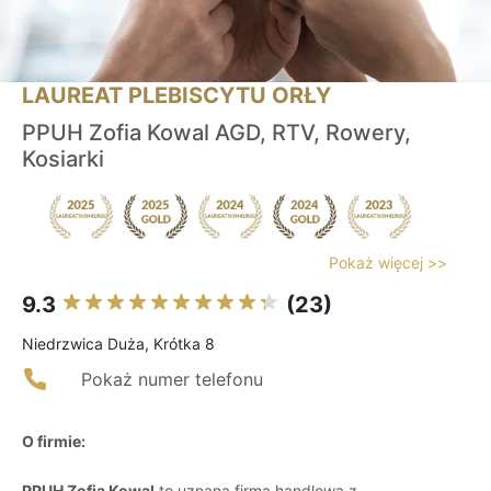
LAUREAT PLEBISCYTU ORŁY
PPUH Zofia Kowal AGD, RTV, Rowery,
Kosiarki
Pokaż więcej >>
9.3
(23)
Niedrzwica Duża, Krótka 8
Pokaż numer telefonu
O firmie:
PPUH Zofia Kowal
to uznana firma handlowa z