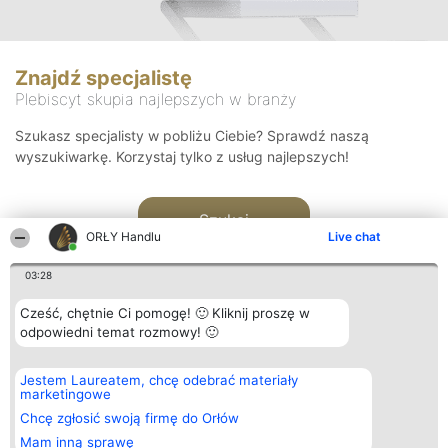
Znajdź specjalistę
Plebiscyt skupia najlepszych w branży
Szukasz specjalisty w pobliżu Ciebie? Sprawdź naszą
wyszukiwarkę. Korzystaj tylko z usług najlepszych!
Szukaj
ORŁY Handlu
Live chat
03:28
Cześć, chętnie Ci pomogę! 🙂 Kliknij proszę w
odpowiedni temat rozmowy! 🙂
Organizator plebiscytu
Plebiscyt
Kontakt
Jestem Laureatem, chcę odebrać materiały
Bright Side Solutions sp. z o.
Laureaci
Kontakt
marketingowe
o. sp. k.
Lista
ul. Ruska 22
wszystkich
Chcę zgłosić swoją firmę do Orłów
Wrocław 50-079
Laureatów
Mam inną sprawę
KRS 0000749100 | Regon
Zasady