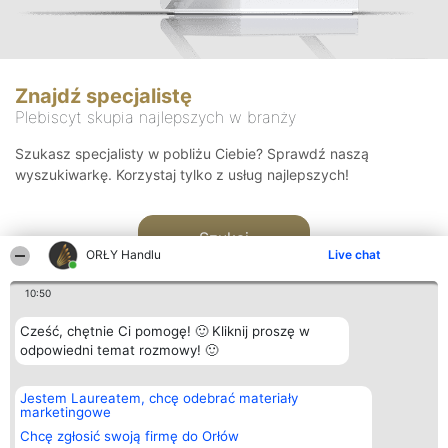
Znajdź specjalistę
Plebiscyt skupia najlepszych w branży
Szukasz specjalisty w pobliżu Ciebie? Sprawdź naszą
wyszukiwarkę. Korzystaj tylko z usług najlepszych!
Szukaj
ORŁY Handlu
Live chat
10:50
Cześć, chętnie Ci pomogę! 🙂 Kliknij proszę w
odpowiedni temat rozmowy! 🙂
Organizator plebiscytu
Plebiscyt
Kontakt
Jestem Laureatem, chcę odebrać materiały
Bright Side Solutions sp. z o.
Laureaci
Kontakt
marketingowe
o. sp. k.
Lista
ul. Ruska 22
wszystkich
Chcę zgłosić swoją firmę do Orłów
Wrocław 50-079
Laureatów