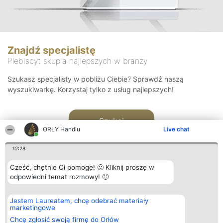
Znajdź specjalistę
Plebiscyt skupia najlepszych w branży
Szukasz specjalisty w pobliżu Ciebie? Sprawdź naszą
wyszukiwarkę. Korzystaj tylko z usług najlepszych!
Szukaj
ORŁY Handlu
Live chat
12:28
Cześć, chętnie Ci pomogę! 🙂 Kliknij proszę w
odpowiedni temat rozmowy! 🙂
Organizator plebiscytu
Plebiscyt
Kontakt
Jestem Laureatem, chcę odebrać materiały
Bright Side Solutions sp. z o.
Laureaci
Kontakt
marketingowe
o. sp. k.
Lista
ul. Ruska 22
wszystkich
Chcę zgłosić swoją firmę do Orłów