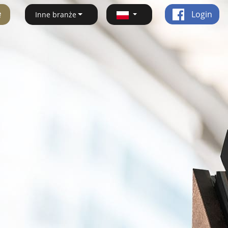
ę
Login
Inne branże