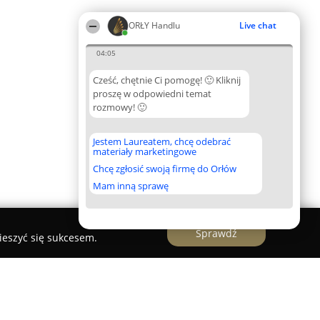
ORŁY Handlu
Live chat
04:05
Cześć, chętnie Ci pomogę! 🙂 Kliknij
proszę w odpowiedni temat
rozmowy! 🙂
Jestem Laureatem, chcę odebrać
materiały marketingowe
Chcę zgłosić swoją firmę do Orłów
Mam inną sprawę
Sprawdź
ieszyć się sukcesem.