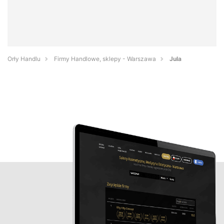
Orły Handlu
Firmy Handlowe, sklepy - Warszawa
Jula