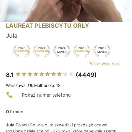
LAUREAT PLEBISCYTU ORŁY
Jula
Pokaż więcej >>
8.1
(4449)
Warszawa, Ul. Malborska 49
Pokaż numer telefonu
O firmie:
Jula
Poland Sp. z o.o. to szwedzki przedsiębiorstwo
rodzinne działające od 1979 roku, które zapewnia szeroki,