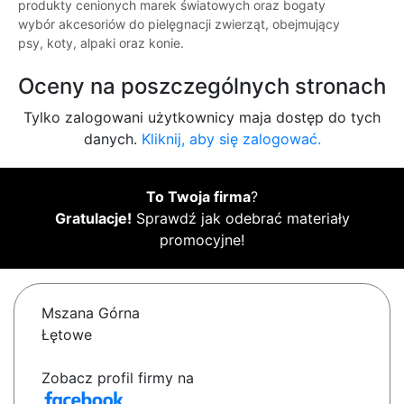
produkty cenionych marek światowych oraz bogaty
wybór akcesoriów do pielęgnacji zwierząt, obejmujący
psy, koty, alpaki oraz konie.
Oceny na poszczególnych stronach
Tylko zalogowani użytkownicy maja dostęp do tych
danych.
Kliknij, aby się zalogować.
To Twoja firma
?
Gratulacje!
Sprawdź jak odebrać materiały
promocyjne!
Mszana Górna
Łętowe
Zobacz profil firmy na