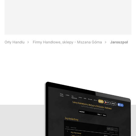
Orły Handlu
Firmy Handlowe, sklepy - Mszana Górna
Jaroszpol