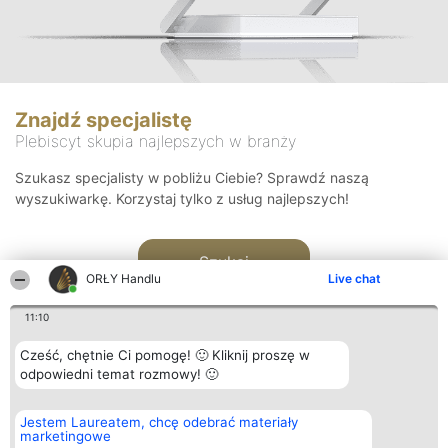
Znajdź specjalistę
Plebiscyt skupia najlepszych w branży
Szukasz specjalisty w pobliżu Ciebie? Sprawdź naszą
wyszukiwarkę. Korzystaj tylko z usług najlepszych!
Szukaj
ORŁY Handlu
Live chat
11:10
Cześć, chętnie Ci pomogę! 🙂 Kliknij proszę w
odpowiedni temat rozmowy! 🙂
Organizator plebiscytu
Plebiscyt
Kontakt
Jestem Laureatem, chcę odebrać materiały
Bright Side Solutions sp. z o.
Laureaci
Kontakt
marketingowe
o. sp. k.
Lista