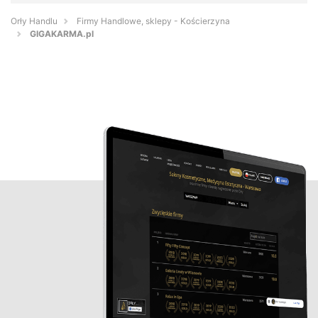
Orły Handlu
Firmy Handlowe, sklepy - Kościerzyna
GIGAKARMA.pl