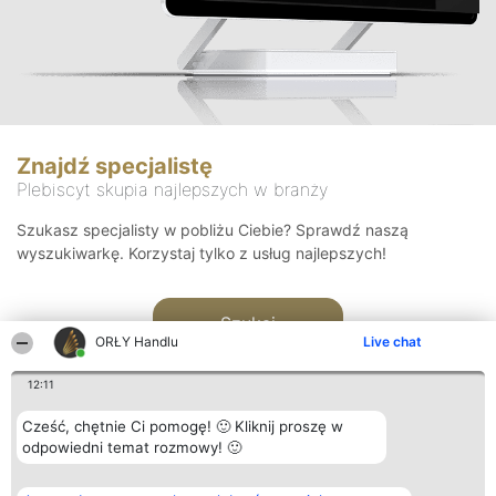
Znajdź specjalistę
Plebiscyt skupia najlepszych w branży
Szukasz specjalisty w pobliżu Ciebie? Sprawdź naszą
wyszukiwarkę. Korzystaj tylko z usług najlepszych!
Szukaj
ORŁY Handlu
Live chat
12:11
Cześć, chętnie Ci pomogę! 🙂 Kliknij proszę w
odpowiedni temat rozmowy! 🙂
Organizator plebiscytu
Plebiscyt
Kontakt