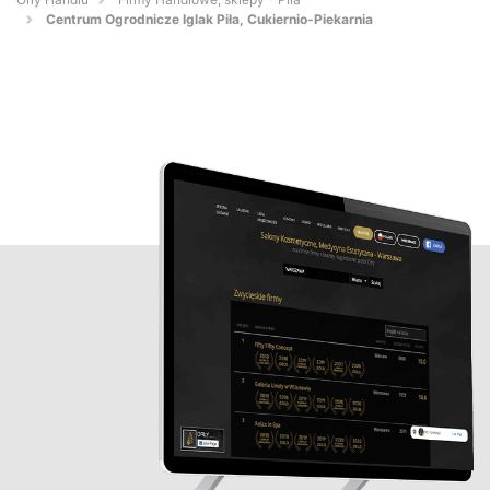
Centrum Ogrodnicze Iglak Piła, Cukiernio-Piekarnia