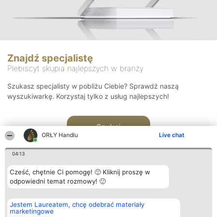
Znajdź specjalistę
Plebiscyt skupia najlepszych w branży
Szukasz specjalisty w pobliżu Ciebie? Sprawdź naszą
wyszukiwarkę. Korzystaj tylko z usług najlepszych!
Szukaj
ORŁY Handlu
Live chat
04:13
Cześć, chętnie Ci pomogę! 🙂 Kliknij proszę w
odpowiedni temat rozmowy! 🙂
Organizator plebiscytu
Plebiscyt
Kontakt
Jestem Laureatem, chcę odebrać materiały
Bright Side Solutions sp. z o.
Laureaci
Kontakt
marketingowe
o. sp. k.
Lista