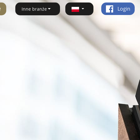
ę
Login
Inne branże