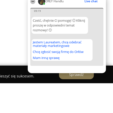
ORŁY Handlu
Live chat
09:19
Cześć, chętnie Ci pomogę! 🙂 Kliknij
proszę w odpowiedni temat
rozmowy! 🙂
Jestem Laureatem, chcę odebrać
materiały marketingowe
Chcę zgłosić swoją firmę do Orłów
Mam inną sprawę
Sprawdź
ieszyć się sukcesem.