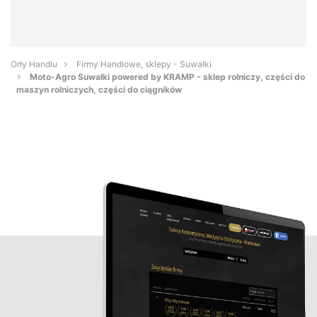
Orły Handlu
Firmy Handlowe, sklepy - Suwałki
Moto-Agro Suwałki powered by KRAMP - sklep rolniczy, części do
maszyn rolniczych, części do ciągników