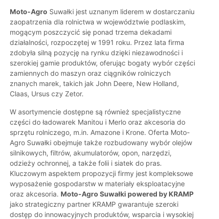
Moto-Agro
Suwałki jest uznanym liderem w dostarczaniu
zaopatrzenia dla rolnictwa w województwie podlaskim,
mogącym poszczycić się ponad trzema dekadami
działalności, rozpoczętej w 1991 roku. Przez lata firma
zdobyła silną pozycję na rynku dzięki niezawodności i
szerokiej gamie produktów, oferując bogaty wybór części
zamiennych do maszyn oraz ciągników rolniczych
znanych marek, takich jak John Deere, New Holland,
Claas, Ursus czy Zetor.
W asortymencie dostępne są również specjalistyczne
części do ładowarek Manitou i Merlo oraz akcesoria do
sprzętu rolniczego, m.in. Amazone i Krone. Oferta Moto-
Agro Suwałki obejmuje także rozbudowany wybór olejów
silnikowych, filtrów, akumulatorów, opon, narzędzi,
odzieży ochronnej, a także folii i siatek do pras.
Kluczowym aspektem propozycji firmy jest kompleksowe
wyposażenie gospodarstw w materiały eksploatacyjne
oraz akcesoria.
Moto-Agro Suwałki powered by KRAMP
jako strategiczny partner KRAMP gwarantuje szeroki
dostęp do innowacyjnych produktów, wsparcia i wysokiej