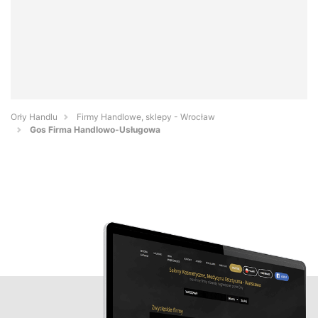
Orły Handlu
Firmy Handlowe, sklepy - Wrocław
Gos Firma Handlowo-Usługowa