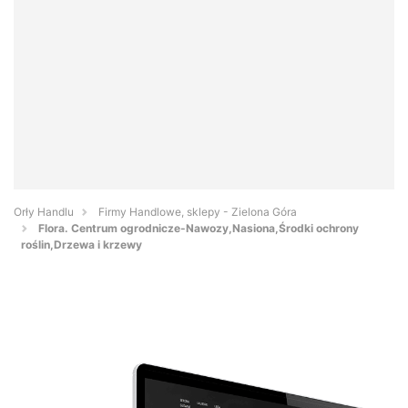
Orły Handlu
Firmy Handlowe, sklepy - Zielona Góra
Flora. Centrum ogrodnicze-Nawozy,Nasiona,Środki ochrony
roślin,Drzewa i krzewy