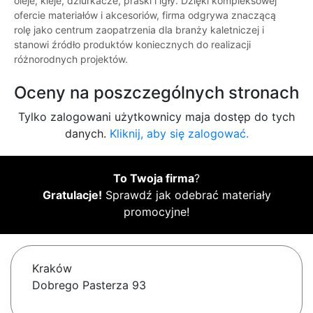
oleje, kleje, dziurkacze, praski i igły. Dzięki kompleksowej
ofercie materiałów i akcesoriów, firma odgrywa znaczącą
rolę jako centrum zaopatrzenia dla branży kaletniczej i
stanowi źródło produktów koniecznych do realizacji
różnorodnych projektów.
Oceny na poszczególnych stronach
Tylko zalogowani użytkownicy maja dostęp do tych
danych.
Kliknij, aby się zalogować.
To Twoja firma
?
Gratulacje!
Sprawdź jak odebrać materiały
promocyjne!
Kraków
Dobrego Pasterza 93