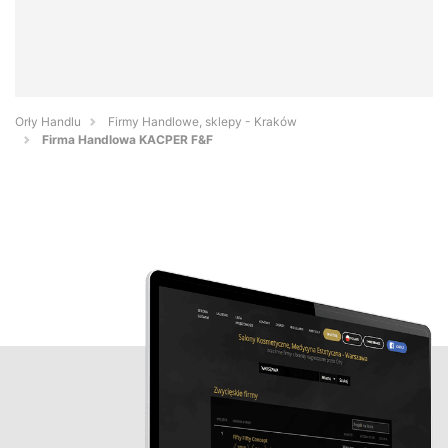
Orły Handlu
Firmy Handlowe, sklepy - Kraków
Firma Handlowa KACPER F&F