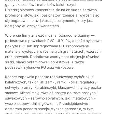
gamy akcesoriów i materiałów kaletniczych.
Przedsiębiorstwo koncentruje się na obsłudze zarówno
profesjonalistów, jak i pasjonatów rzemiosła, wyróżniając
się bogactwem oraz jakością asortymentu, który jest
dostępny w licznych wariantach.
W ofercie firmy znaleźć można różnorodne tkaniny —
poliestrowe o powłokach PVC, ULY, PU, a także nylonowe
pokryte PVC lub impregnowane PU. Proponowane
materiały występują w rozmaitych gramaturach, wzorach
oraz barwach. Dodatkowo asortyment obejmuje również
siatki, pianki poliamidowe i poliestrowe, a także
podszewki nylonowe PU oraz wiskozowe.
Kacper zapewnia ponadto rozbudowany wybór okuć
kaletniczych, takich jak zamki, ramki, kółka, regulatory,
uchwyty, klamry, karabińczyki, kluczówki, nity czy oczka
stalowe. Klienci mają również dostęp do taśm nośnych i
suwakowych – zarówno spiralnych, jak i metalowych –
wraz z odpowiednimi główkami. Przedsiębiorstwo
dostarcza ponadto specjalistyczne narzędzia, w tym