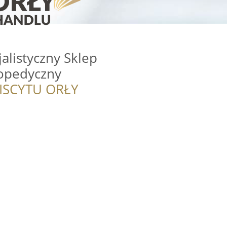
listyczny Sklep
opedyczny
ISCYTU ORŁY