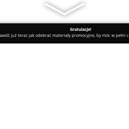
Gratulacje!
awdź już teraz jak odebrać materiały promocyjne, by móc w pełni c
ie Góry
Euromed Specjalistyczny Sklep Medyczno-Ortopedycz
dyczno-Ortopedyczny
O firmie:
Euromed Specjalistyczny Skl
Tarnowskich Górach na ulicy Gl
oferuje pacjentom szeroki wy
zakres działalności sklepu wc
Pokaż więcej >>
Zdrowia oraz pomoc w uzyskan