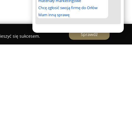
materiały marketingowe
Chcę zgłosić swoją firmę do Orłów
Mam inną sprawę
Sprawdź
ieszyć się sukcesem.
ny
ep Medyczno-Ortopedyczny
mieści się w
iwickiej 21/2 i od drugiej połowy 2013 roku
bór wyrobów medycznych oraz ortopedycznych. W
hodzi realizacja zleceń Narodowego Funduszu
iu dofinansowania ze środków PFRON.