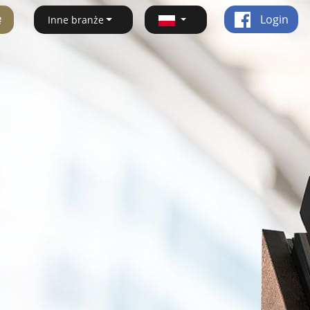
ę
Login
Inne branże