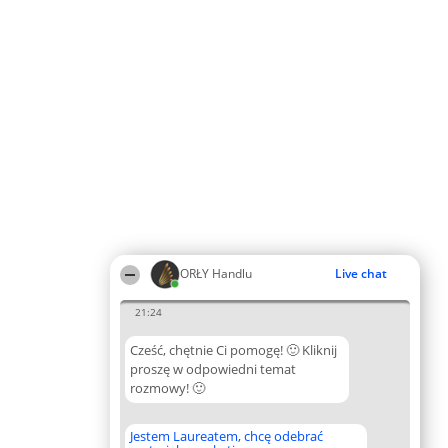
ORŁY Handlu
Live chat
21:24
Cześć, chętnie Ci pomogę! 🙂 Kliknij
proszę w odpowiedni temat
rozmowy! 🙂
Jestem Laureatem, chcę odebrać