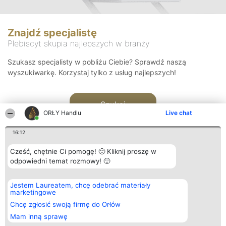
Znajdź specjalistę
Plebiscyt skupia najlepszych w branży
Szukasz specjalisty w pobliżu Ciebie? Sprawdź naszą
wyszukiwarkę. Korzystaj tylko z usług najlepszych!
Szukaj
ORŁY Handlu
Live chat
16:12
Cześć, chętnie Ci pomogę! 🙂 Kliknij proszę w
odpowiedni temat rozmowy! 🙂
Organizator plebiscytu
Plebiscyt
Kontakt
Jestem Laureatem, chcę odebrać materiały
Bright Side Solutions sp. z o.
Laureaci
Kontakt
marketingowe
o. sp. k.
Lista
ul. Ruska 22
wszystkich
Chcę zgłosić swoją firmę do Orłów
Wrocław 50-079
Laureatów
Mam inną sprawę
KRS 0000749100 | Regon
Zasady
381313360 | NIP 8943132676
Regulamin