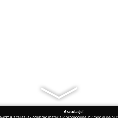
Gratulacje!
awdź już teraz jak odebrać materiały promocyjne, by móc w pełni c