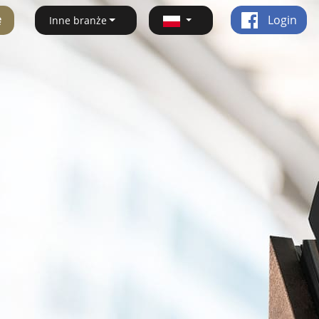
ę
Login
Inne branże