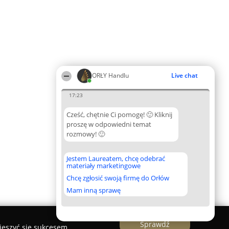
ORŁY Handlu
Live chat
17:23
Cześć, chętnie Ci pomogę! 🙂 Kliknij
proszę w odpowiedni temat
rozmowy! 🙂
Jestem Laureatem, chcę odebrać
materiały marketingowe
Chcę zgłosić swoją firmę do Orłów
Mam inną sprawę
Sprawdź
ieszyć się sukcesem.