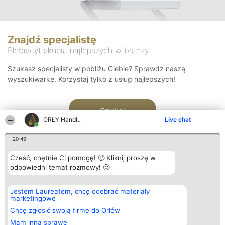
Znajdź specjalistę
Plebiscyt skupia najlepszych w branży
Szukasz specjalisty w pobliżu Ciebie? Sprawdź naszą
wyszukiwarkę. Korzystaj tylko z usług najlepszych!
Szukaj
ORŁY Handlu
Live chat
20:49
Cześć, chętnie Ci pomogę! 🙂 Kliknij proszę w
odpowiedni temat rozmowy! 🙂
Organizator plebiscytu
Plebiscyt
Kontakt
Jestem Laureatem, chcę odebrać materiały
Bright Side Solutions sp. z o.
Laureaci
Kontakt
marketingowe
o. sp. k.
Lista
ul. Ruska 22
wszystkich
Chcę zgłosić swoją firmę do Orłów
Wrocław 50-079
Laureatów
Mam inną sprawę
KRS 0000749100 | Regon
Zasady