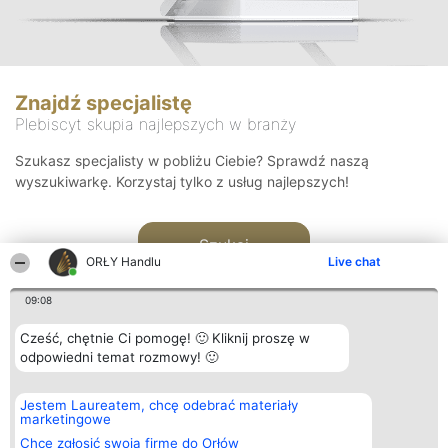
Znajdź specjalistę
Plebiscyt skupia najlepszych w branży
Szukasz specjalisty w pobliżu Ciebie? Sprawdź naszą
wyszukiwarkę. Korzystaj tylko z usług najlepszych!
Szukaj
ORŁY Handlu
Live chat
09:08
Cześć, chętnie Ci pomogę! 🙂 Kliknij proszę w
odpowiedni temat rozmowy! 🙂
Organizator plebiscytu
Plebiscyt
Kontakt
Jestem Laureatem, chcę odebrać materiały
Bright Side Solutions sp. z o.
Laureaci
Kontakt
marketingowe
o. sp. k.
Lista
ul. Ruska 22
wszystkich
Chcę zgłosić swoją firmę do Orłów