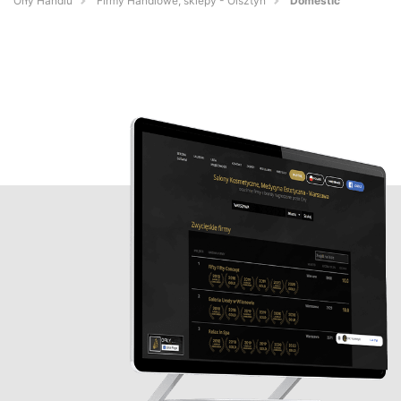
Orły Handlu
Firmy Handlowe, sklepy - Olsztyn
Domestic