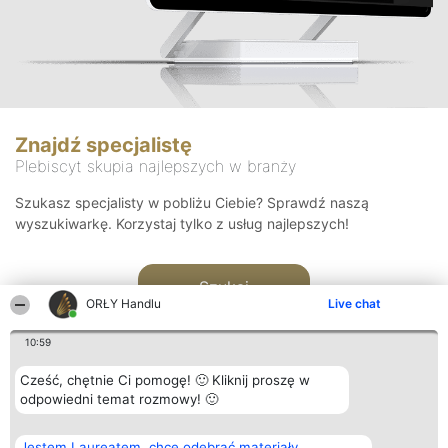
Znajdź specjalistę
Plebiscyt skupia najlepszych w branży
Szukasz specjalisty w pobliżu Ciebie? Sprawdź naszą
wyszukiwarkę. Korzystaj tylko z usług najlepszych!
Szukaj
ORŁY Handlu
Live chat
10:59
Cześć, chętnie Ci pomogę! 🙂 Kliknij proszę w
odpowiedni temat rozmowy! 🙂
Organizator plebiscytu
Plebiscyt
Kontakt
Jestem Laureatem, chcę odebrać materiały