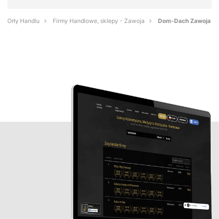
Orły Handlu
Firmy Handlowe, sklepy - Zawoja
Dom-Dach Zawoja