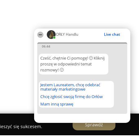
ORŁY Handlu
Live chat
06:44
Cześć, chętnie Ci pomogę! 🙂 Kliknij
proszę w odpowiedni temat
rozmowy! 🙂
Jestem Laureatem, chcę odebrać
materiały marketingowe
Chcę zgłosić swoją firmę do Orłów
Mam inną sprawę
Sprawdź
ieszyć się sukcesem.