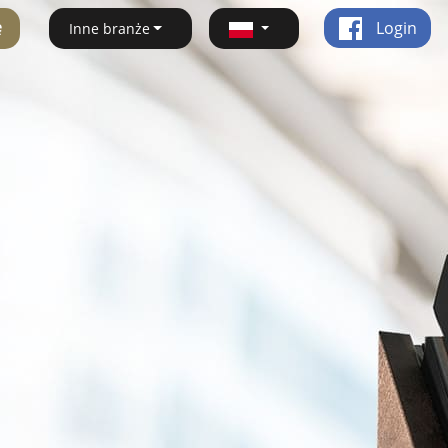
ę
Login
Inne branże