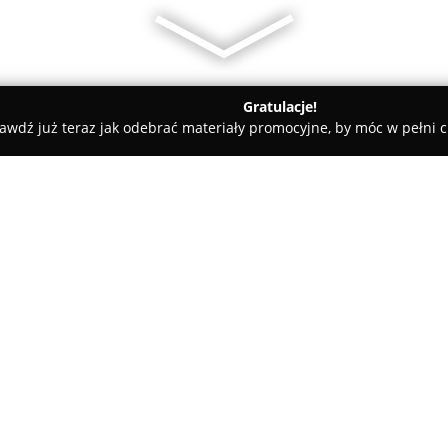
Gratulacje!
awdź już teraz jak odebrać materiały promocyjne, by móc w pełni c
Las Dom Ogród
O firmie:
Las Dom Ogród
, mająca siedzi
funkcjonuje od 1997 roku jako
towarów przeznaczonych do dom
działalność na sprzedaży różn
Pokaż więcej >>
zarówno do klientów indywidual
znajdują się wysokiej klasy u