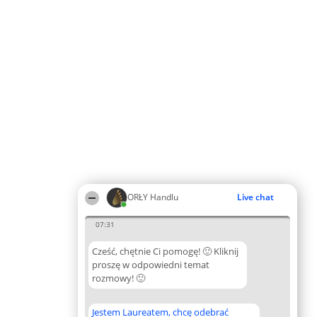
ORŁY Handlu
Live chat
07:31
Cześć, chętnie Ci pomogę! 🙂 Kliknij
proszę w odpowiedni temat
rozmowy! 🙂
Jestem Laureatem, chcę odebrać