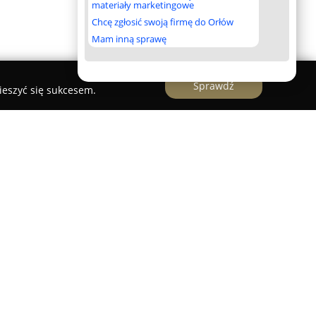
materiały marketingowe
Chcę zgłosić swoją firmę do Orłów
Mam inną sprawę
Sprawdź
ieszyć się sukcesem.
bę przy ulicy Białostockiej 58 w Sokółce,
 ceniony dystrybutor szerokiego asortymentu
u, ogrodu oraz lasu. Firma skupia swoją
orodnych maszyn i narzędzi, skierowanych
nych, jak i profesjonalnych odbiorców. W ofercie
rządzenia wspomagające prace porządkowe,