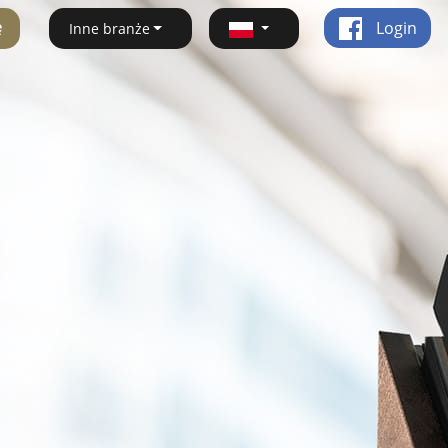
ę
Login
Inne branże