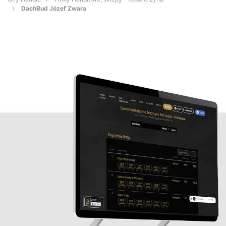
DachBud Józef Zwara