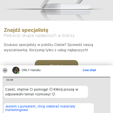
Znajdź specjalistę
Plebiscyt skupia najlepszych w branży
Szukasz specjalisty w pobliżu Ciebie? Sprawdź naszą
wyszukiwarkę. Korzystaj tylko z usług najlepszych!
Szukaj
ORŁY Handlu
Live chat
03:46
Cześć, chętnie Ci pomogę! 🙂 Kliknij proszę w
odpowiedni temat rozmowy! 🙂
Organizator plebiscytu
Plebiscyt
Kontakt
Jestem Laureatem, chcę odebrać materiały
Bright Side Solutions sp. z o.
Laureaci
Kontakt
marketingowe
o. sp. k.
Lista