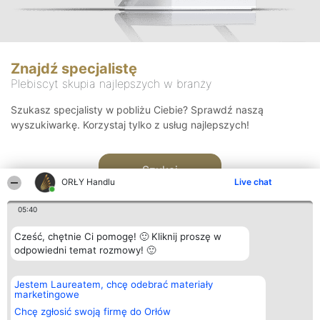
Znajdź specjalistę
Plebiscyt skupia najlepszych w branży
Szukasz specjalisty w pobliżu Ciebie? Sprawdź naszą
wyszukiwarkę. Korzystaj tylko z usług najlepszych!
Szukaj
ORŁY Handlu
Live chat
05:40
Cześć, chętnie Ci pomogę! 🙂 Kliknij proszę w
odpowiedni temat rozmowy! 🙂
Organizator plebiscytu
Plebiscyt
Kontakt
Jestem Laureatem, chcę odebrać materiały
Bright Side Solutions sp. z o.
Laureaci
Kontakt
marketingowe
o. sp. k.
Lista
ul. Ruska 22
wszystkich
Chcę zgłosić swoją firmę do Orłów
Wrocław 50-079
Laureatów