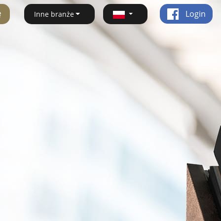
ę
Login
Inne branże