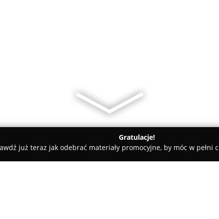
Gratulacje!
awdź już teraz jak odebrać materiały promocyjne, by móc w pełni c
czyce
Chmiela Jolanta. Kiosk kwiatowy