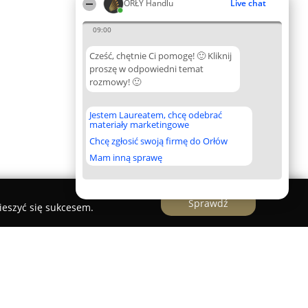
ORŁY Handlu
Live chat
09:00
Cześć, chętnie Ci pomogę! 🙂 Kliknij
proszę w odpowiedni temat
rozmowy! 🙂
Jestem Laureatem, chcę odebrać
materiały marketingowe
Chcę zgłosić swoją firmę do Orłów
Mam inną sprawę
Sprawdź
ieszyć się sukcesem.