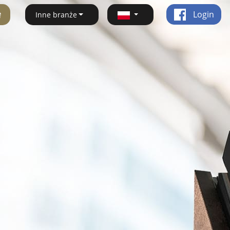
ę
Login
Inne branże