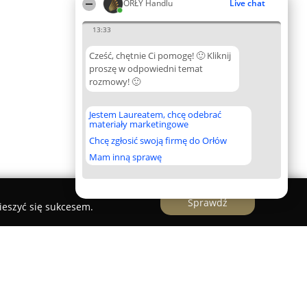
ORŁY Handlu
Live chat
13:33
Cześć, chętnie Ci pomogę! 🙂 Kliknij
proszę w odpowiedni temat
rozmowy! 🙂
Jestem Laureatem, chcę odebrać
materiały marketingowe
Chcę zgłosić swoją firmę do Orłów
Mam inną sprawę
Sprawdź
ieszyć się sukcesem.