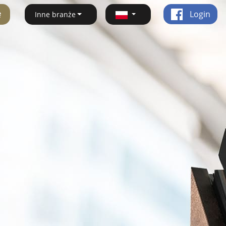
ę
Login
Inne branże