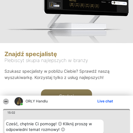
Znajdź specjalistę
Plebiscyt skupia najlepszych w branży
Szukasz specjalisty w pobliżu Ciebie? Sprawdź naszą
wyszukiwarkę. Korzystaj tylko z usług najlepszych!
Szukaj
ORŁY Handlu
Live chat
15:02
Cześć, chętnie Ci pomogę! 🙂 Kliknij proszę w
odpowiedni temat rozmowy! 🙂