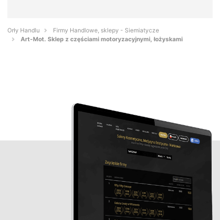
Orły Handlu
Firmy Handlowe, sklepy - Siemiatycze
Art-Mot. Sklep z częściami motoryzacyjnymi, łożyskami