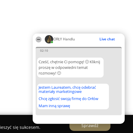
ORŁY Handlu
Live chat
02:10
Cześć, chętnie Ci pomogę! 🙂 Kliknij
proszę w odpowiedni temat
rozmowy! 🙂
Jestem Laureatem, chcę odebrać
materiały marketingowe
Chcę zgłosić swoją firmę do Orłów
Mam inną sprawę
Sprawdź
ieszyć się sukcesem.