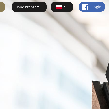
ę
Login
Inne branże