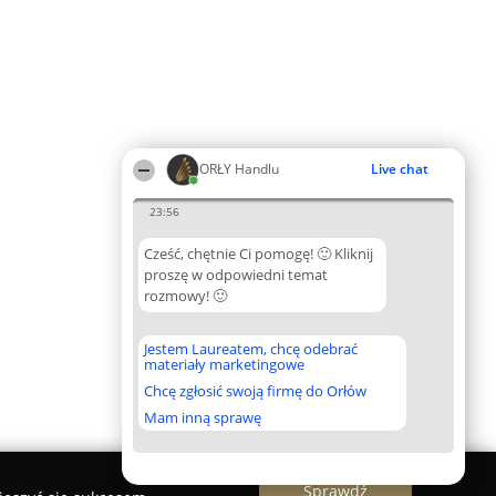
ORŁY Handlu
Live chat
23:56
Cześć, chętnie Ci pomogę! 🙂 Kliknij
proszę w odpowiedni temat
rozmowy! 🙂
Jestem Laureatem, chcę odebrać
materiały marketingowe
Chcę zgłosić swoją firmę do Orłów
Mam inną sprawę
Sprawdź