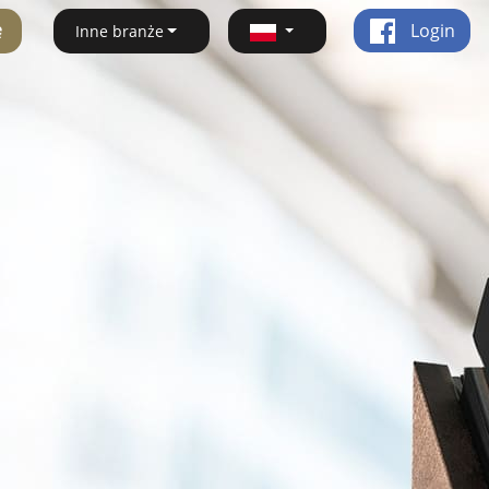
ę
Login
Inne branże