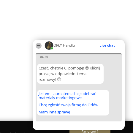
ORŁY Handlu
Live chat
04:30
Cześć, chętnie Ci pomogę! 🙂 Kliknij
proszę w odpowiedni temat
rozmowy! 🙂
Jestem Laureatem, chcę odebrać
materiały marketingowe
Chcę zgłosić swoją firmę do Orłów
Mam inną sprawę
Sprawdź