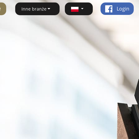
ę
Login
Inne branże