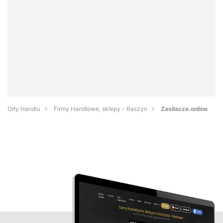
Orły Handlu
Firmy Handlowe, sklepy - Raszyn
Zasilacze.online