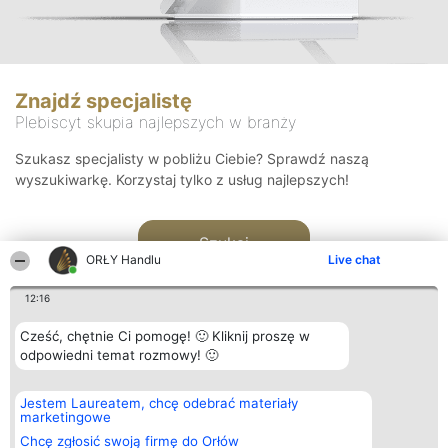
Znajdź specjalistę
Plebiscyt skupia najlepszych w branży
Szukasz specjalisty w pobliżu Ciebie? Sprawdź naszą
wyszukiwarkę. Korzystaj tylko z usług najlepszych!
Szukaj
ORŁY Handlu
Live chat
12:16
Cześć, chętnie Ci pomogę! 🙂 Kliknij proszę w
odpowiedni temat rozmowy! 🙂
Organizator plebiscytu
Plebiscyt
Kontakt
Jestem Laureatem, chcę odebrać materiały
Bright Side Solutions sp. z o.
Laureaci
Kontakt
marketingowe
o. sp. k.
Lista
ul. Ruska 22
wszystkich
Chcę zgłosić swoją firmę do Orłów