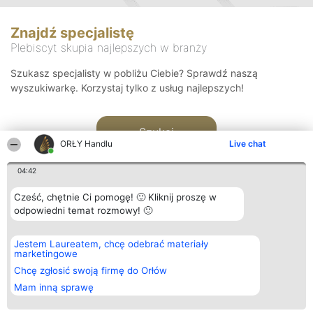
Znajdź specjalistę
Plebiscyt skupia najlepszych w branży
Szukasz specjalisty w pobliżu Ciebie? Sprawdź naszą
wyszukiwarkę. Korzystaj tylko z usług najlepszych!
Szukaj
ORŁY Handlu
Live chat
04:42
Cześć, chętnie Ci pomogę! 🙂 Kliknij proszę w
odpowiedni temat rozmowy! 🙂
Organizator plebiscytu
Plebiscyt
Kontakt
Jestem Laureatem, chcę odebrać materiały
Bright Side Solutions sp. z o.
Laureaci
Kontakt
marketingowe
o. sp. k.
Lista
ul. Ruska 22
wszystkich
Chcę zgłosić swoją firmę do Orłów
Wrocław 50-079
Laureatów
Mam inną sprawę
KRS 0000749100 | Regon
Zasady
381313360 | NIP 8943132676
Regulamin
+48 508 492 400
Polityka