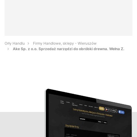
Orły Handlu
Firmy Handlowe, sklepy - Wieruszów
Ake Sp. z o.o. Sprzedaż narzędzi do obróbki drewna. Wełna Z.