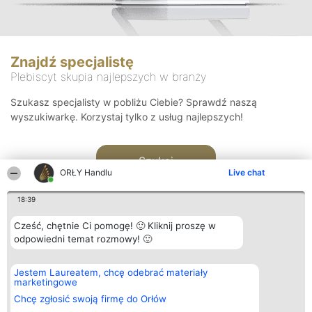
Znajdź specjalistę
Plebiscyt skupia najlepszych w branży
Szukasz specjalisty w pobliżu Ciebie? Sprawdź naszą
wyszukiwarkę. Korzystaj tylko z usług najlepszych!
Szukaj
ORŁY Handlu
Live chat
18:39
Cześć, chętnie Ci pomogę! 🙂 Kliknij proszę w
odpowiedni temat rozmowy! 🙂
Organizator plebiscytu
Plebiscyt
Kontakt
Jestem Laureatem, chcę odebrać materiały
Bright Side Solutions sp. z o.
Laureaci
Kontakt
marketingowe
o. sp. k.
Lista
ul. Ruska 22
wszystkich
Chcę zgłosić swoją firmę do Orłów
Wrocław 50-079
Laureatów