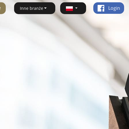
ę
Login
Inne branże