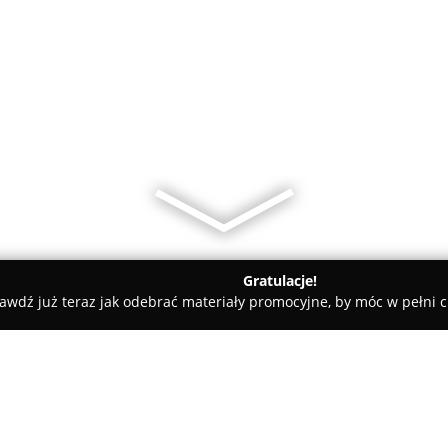
Gratulacje!
awdź już teraz jak odebrać materiały promocyjne, by móc w pełni c
lkopolski
Centrum Kultury Książ Wielkopolski