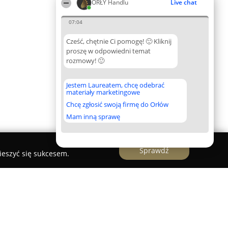
ORŁY Handlu
Live chat
07:04
Cześć, chętnie Ci pomogę! 🙂 Kliknij
proszę w odpowiedni temat
rozmowy! 🙂
Jestem Laureatem, chcę odebrać
materiały marketingowe
Chcę zgłosić swoją firmę do Orłów
Mam inną sprawę
Sprawdź
ieszyć się sukcesem.