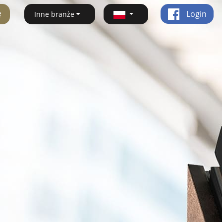
ę
Login
Inne branże