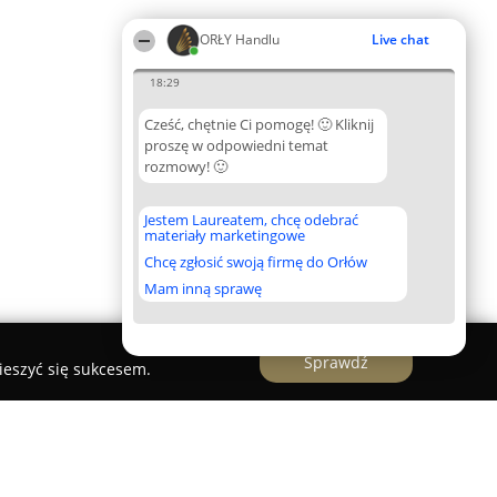
ORŁY Handlu
Live chat
18:29
Cześć, chętnie Ci pomogę! 🙂 Kliknij
proszę w odpowiedni temat
rozmowy! 🙂
Jestem Laureatem, chcę odebrać
materiały marketingowe
Chcę zgłosić swoją firmę do Orłów
Mam inną sprawę
Sprawdź
ieszyć się sukcesem.