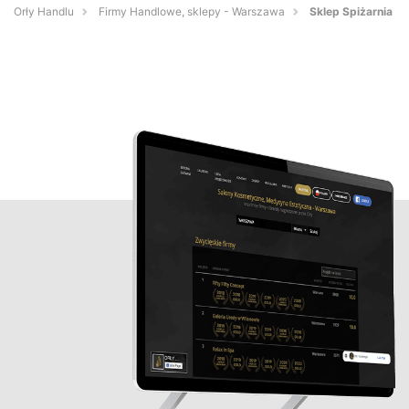
Orły Handlu
Firmy Handlowe, sklepy - Warszawa
Sklep Spiżarnia