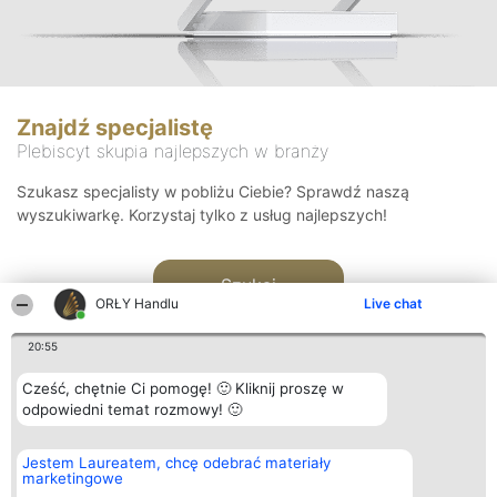
Znajdź specjalistę
Plebiscyt skupia najlepszych w branży
Szukasz specjalisty w pobliżu Ciebie? Sprawdź naszą
wyszukiwarkę. Korzystaj tylko z usług najlepszych!
Szukaj
ORŁY Handlu
Live chat
20:55
Cześć, chętnie Ci pomogę! 🙂 Kliknij proszę w
odpowiedni temat rozmowy! 🙂
Organizator plebiscytu
Plebiscyt
Kontakt
Jestem Laureatem, chcę odebrać materiały
Bright Side Solutions sp. z o.
Laureaci
Kontakt
marketingowe
o. sp. k.
Lista