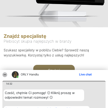
Znajdź specjalistę
Plebiscyt skupia najlepszych w branży
Szukasz specjalisty w pobliżu Ciebie? Sprawdź naszą
wyszukiwarkę. Korzystaj tylko z usług najlepszych!
Szukaj
ORŁY Handlu
Live chat
14:32
Cześć, chętnie Ci pomogę! 🙂 Kliknij proszę w
odpowiedni temat rozmowy! 🙂
Organizator plebiscytu
Plebiscyt
Kontakt