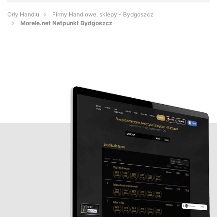
Orły Handlu
Firmy Handlowe, sklepy - Bydgoszcz
Morele.net Netpunkt Bydgoszcz