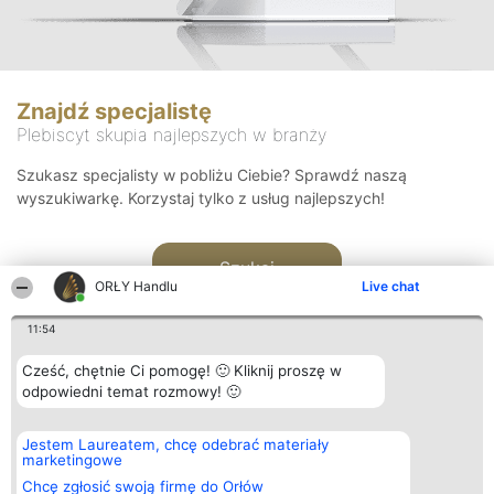
Znajdź specjalistę
Plebiscyt skupia najlepszych w branży
Szukasz specjalisty w pobliżu Ciebie? Sprawdź naszą
wyszukiwarkę. Korzystaj tylko z usług najlepszych!
Szukaj
ORŁY Handlu
Live chat
11:54
Cześć, chętnie Ci pomogę! 🙂 Kliknij proszę w
odpowiedni temat rozmowy! 🙂
Organizator plebiscytu
Plebiscyt
Kontakt
Jestem Laureatem, chcę odebrać materiały
Bright Side Solutions sp. z o.
Laureaci
Kontakt
marketingowe
o. sp. k.
Lista
ul. Ruska 22
wszystkich
Chcę zgłosić swoją firmę do Orłów